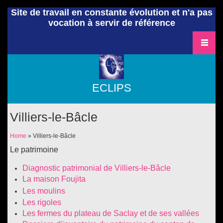
Site de travail en constante évolution et n'a pas
vocation à servir de référence
ECLIPS
Villiers-le-Bâcle
You are here
Home
» Villiers-le-Bâcle
Le patrimoine
Diagnostic patrimonial de Villiers-le-Bâcle
La maison Foujita
Les moulins
Les rigoles
Les fermes du plateau de Saclay et de ses vallées